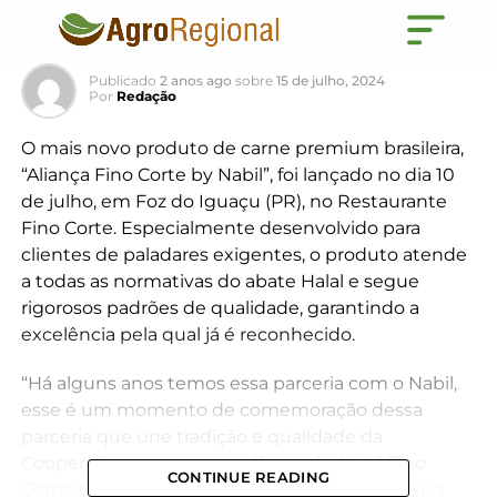
CooperAliança
Publicado
2 anos ago
sobre
15 de julho, 2024
Por
Redação
O mais novo produto de carne premium brasileira,
“Aliança Fino Corte by Nabil”, foi lançado no dia 10
de julho, em Foz do Iguaçu (PR), no Restaurante
Fino Corte. Especialmente desenvolvido para
clientes de paladares exigentes, o produto atende
a todas as normativas do abate Halal e segue
rigorosos padrões de qualidade, garantindo a
excelência pela qual já é reconhecido.
“Há alguns anos temos essa parceria com o Nabil,
esse é um momento de comemoração dessa
parceria que une tradição e qualidade da
CooperAliança com a excelência do Nabil Fino
CONTINUE READING
Corte, trazendo ao mercado uma linha exclusiva