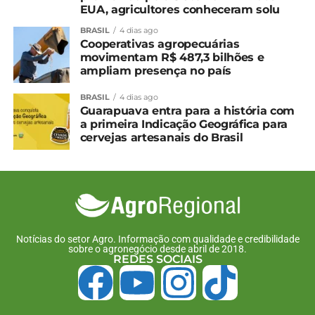
EUA, agricultores conheceram solu
BRASIL
4 dias ago
Cooperativas agropecuárias
movimentam R$ 487,3 bilhões e
ampliam presença no país
BRASIL
4 dias ago
Guarapuava entra para a história com
a primeira Indicação Geográfica para
COOPERATIVA COOPERALIANÇA
cervejas artesanais do Brasil
A CooperAliança é uma cooperativa que reúne
cerca de 200 produtores rurais. Com sede em
Guarapuava (PR), atua há mais de 16 anos no
segmento de carnes nobres, destacando-se
nacionalmente pela excelência de sua produção. A
Notícias do setor Agro. Informação com qualidade e credibilidade
alta qualidade dos produtos da CooperAliança é
sobre o agronegócio desde abril de 2018.
REDES SOCIAIS
resultado de diversos protocolos, que incluem
assistência técnica personalizada aos cooperados,
exigentes normas industriais e um inovador