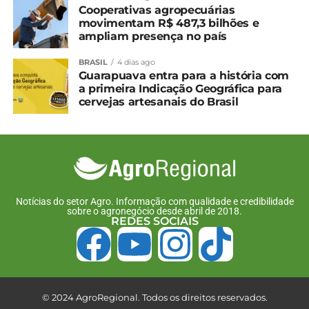
Cooperativas agropecuárias
movimentam R$ 487,3 bilhões e
*Seab
ampliam presença no país
Compartilhe isso:
BRASIL
4 dias ago
Guarapuava entra para a história com
a primeira Indicação Geográfica para
cervejas artesanais do Brasil
Facebook
18+
Relacionado
Produtores se unem para
Cidade do Paraná recebe
retomar plantio de
IG para ponkan
Notícias do setor Agro. Informação com qualidade e credibilidade
algodão no Paraná
30 de julho, 2025
sobre o agronegócio desde abril de 2018.
REDES SOCIAIS
1 de abril, 2025
Em "Paraná"
Em "Paraná"
Produção de búfalos
contribuiu com R$ 39,7
milhões para o VBP do
© 2024 AgroRegional. Todos os direitos reservados.
Paraná em 2022