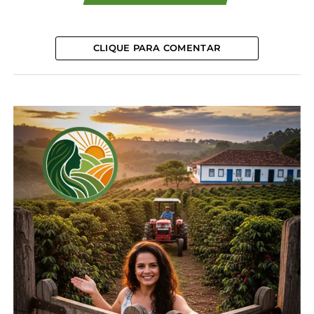
também tem a vantagem do solo mais fértil, que
possibilita o uso de metade da adubação
necessária no Cerrado.
CLIQUE PARA COMENTAR
Apesar da produção pequena nos últimos anos,
em torno de 2,4 mil toneladas, quando comparado
à década de 1990, a demanda pela cultura continua
alta. Segundo a Associação dos Cotonicultores
Paranaenses (Acopar), estima-se que seria preciso o
plantio de 50 mil hectares de algodão no Estado
para suprir a demanda interna.
Levantamentos de 2014 estimam que 60 mil
toneladas de plumas eram consumidas pelo
parque têxtil do Paraná, de acordo com a Acopar.
São ao menos 10 fiações e sete tecelagens que
trabalham com matéria-prima, hoje vinda
principalmente do Cerrado.