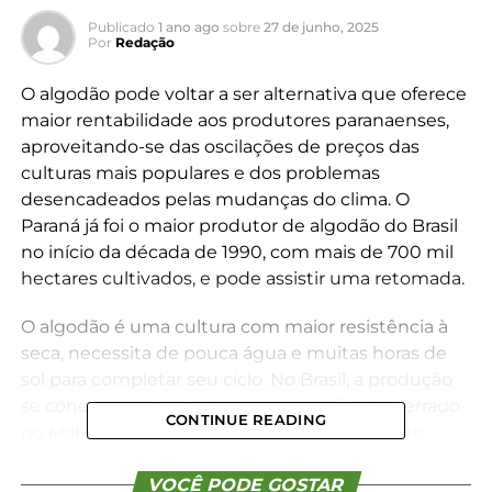
Publicado
1 ano ago
sobre
27 de junho, 2025
Por
Redação
O algodão pode voltar a ser alternativa que oferece
maior rentabilidade aos produtores paranaenses,
aproveitando-se das oscilações de preços das
culturas mais populares e dos problemas
desencadeados pelas mudanças do clima. O
Paraná já foi o maior produtor de algodão do Brasil
no início da década de 1990, com mais de 700 mil
hectares cultivados, e pode assistir uma retomada.
O algodão é uma cultura com maior resistência à
seca, necessita de pouca água e muitas horas de
sol para completar seu ciclo. No Brasil, a produção
se concentra principalmente na região do Cerrado,
CONTINUE READING
no Mato Grosso, e no Noroeste do Paraná, que
apresentam clima semelhante e com alto
potencial para a produção da cultura. O Paraná
VOCÊ PODE GOSTAR