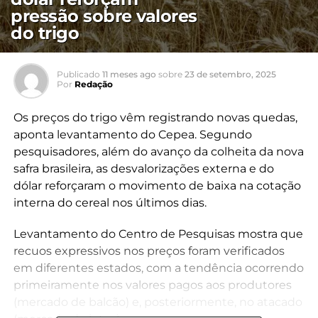
pressão sobre valores
do trigo
Publicado
11 meses ago
sobre
23 de setembro, 2025
Por
Redação
Os preços do trigo vêm registrando novas quedas,
aponta levantamento do Cepea. Segundo
pesquisadores, além do avanço da colheita da nova
safra brasileira, as desvalorizações externa e do
dólar reforçaram o movimento de baixa na cotação
interna do cereal nos últimos dias.
Levantamento do Centro de Pesquisas mostra que
recuos expressivos nos preços foram verificados
em diferentes estados, com a tendência ocorrendo
primeiramente nos valores pagos aos produtores
(mercado de balcão) e, posteriormente, no atacado