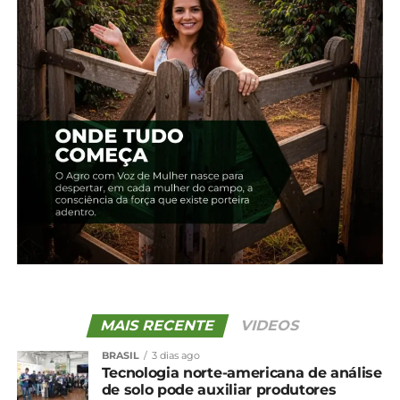
Relacionado
Mesmo com colheita
Trigo: Avanço da colheita
atrasada, preços do trigo
mantém pressão sobre
seguem em queda
cotações
28 de outubro, 2025
15 de outubro, 2024
Em "Brasil"
Em "Brasil"
Trigo: Clima favorece
lavouras no final de
outubro; médias têm
novas quedas
4 de novembro, 2025
Em "Brasil"
TÓPICOS RELACIONADOS:
UP NEXT
União Europeia reabre mercado para carne
MAIS RECENTE
VIDEOS
de frango e de peru do Brasil
BRASIL
3 dias ago
NÃO PERCA
Tecnologia norte-americana de análise
Preços do milho seguem firmes no BR;
de solo pode auxiliar produtores