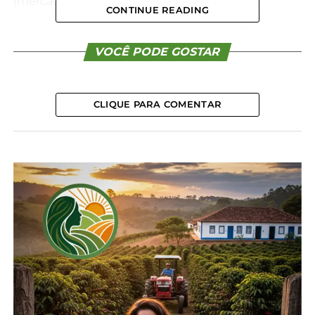
(mercado de lotes).
CONTINUE READING
Quanto à safra, a Conab indicou que, até 13 de
setembro, 13,8% da área nacional havia sido colhida,
VOCÊ PODE GOSTAR
com forte avanço em Goiás (95%), Minas Gerais
(94%), Mato Grosso do Sul (82%), São Paulo (20%) e
Paraná (12%).
CLIQUE PARA COMENTAR
No Rio Grande do Sul e em Santa Catarina, a
colheita ainda não havia começado.
*Cepea
Compartilhe isso:
Facebook
18+