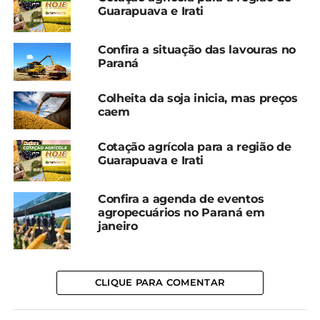
Guarapuava e Irati
Confira a situação das lavouras no
Paraná
Elogiada pela crítica carnavalesca, a Mancha Verde
Colheita da soja inicia, mas preços
mostrou diversos setores do agro no desfile, as
caem
tecnologias, a distribuição de alimentos e a
religiosidade do homem do campo.
Cotação agrícola para a região de
Guarapuava e Irati
O desfile completo está disponível no YouTube da
escola de sábado.
Confira a agenda de eventos
agropecuários no Paraná em
*Redação
janeiro
Compartilhe isso:
CLIQUE PARA COMENTAR
Facebook
18+