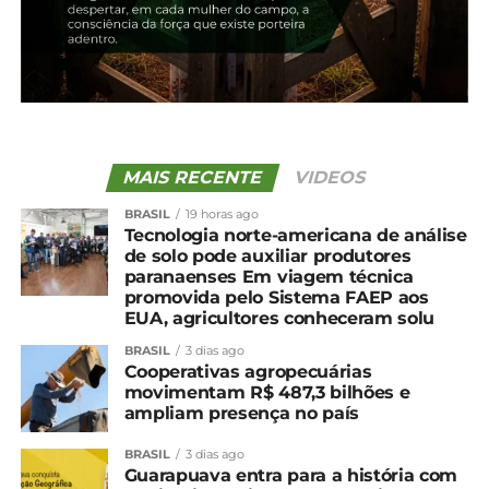
brasileiro, aponta Cepea
NÃO PERCA
Abate de bovinos sobe 19,9% no ano, indica
IBGE
MAIS RECENTE
VIDEOS
BRASIL
19 horas ago
Tecnologia norte-americana de análise
de solo pode auxiliar produtores
paranaenses Em viagem técnica
promovida pelo Sistema FAEP aos
EUA, agricultores conheceram solu
BRASIL
3 dias ago
Cooperativas agropecuárias
movimentam R$ 487,3 bilhões e
ampliam presença no país
BRASIL
3 dias ago
Guarapuava entra para a história com