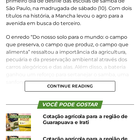
primeiro dia de desfile das escolas de samba de
São Paulo, na madrugada de sábado (10). Com dois
títulos na história, a Mancha levou o agro para a
avenida em busca do terceiro.
O enredo “Do nosso solo para o mundo: o campo
que preserva, o campo que produz, o campo que
alimenta” ressaltou a importância da agricultura,
pecuária e da preservação ambiental através dos
carros alegóricos e das alas. Além disso, a bateria
ganhou um reforço para sertanejar o samba, uma
sanfona.
CONTINUE READING
VOCÊ PODE GOSTAR
Cotação agrícola para a região de
Guarapuava e Irati
Cotação agrícola para a região de