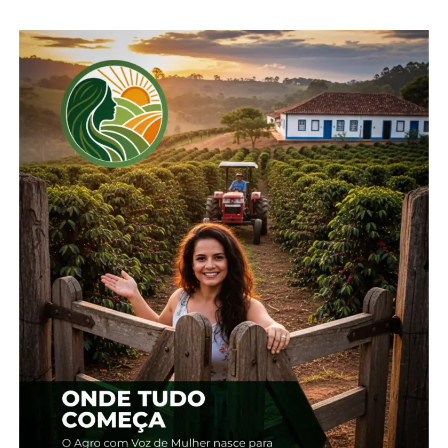
Relacionado
Guarapuava dá início à
Antes de chegar à sua
Semana da Pátria com
mesa, a ceia de Natal
cerimônia cívica
começa no campo
2 de setembro, 2025
24 de dezembro, 2025
Em "Guarapuava"
Em "Brasil"
Sucessão familiar no
agro: como preparar as
próximas gerações e
garantir o legado
23 de março, 2026
Em "Paraná"
TÓPICOS RELACIONADOS:
AGRO
CARNAVAL
DESFILE
ESCOLA DE SAMBA
UP NEXT
Cotações da soja sobem no mercado