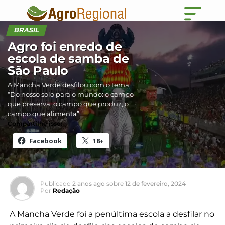
BRASIL
Agro foi enredo de
escola de samba de
São Paulo
A Mancha Verde desfilou com o tema:
“Do nosso solo para o mundo: o campo
que preserva, o campo que produz, o
campo que alimenta”
Compartilhe isso:
Facebook
18+
Publicado
2 anos ago
sobre
12 de fevereiro, 2024
Por
Redação
A Mancha Verde foi a penúltima escola a desfilar no