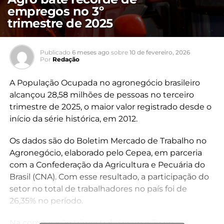
empregos no 3º
trimestre de 2025
Publicado
6 meses ago
sobre
10 de fevereiro, 2026
Por
Redação
A População Ocupada no agronegócio brasileiro
alcançou 28,58 milhões de pessoas no terceiro
trimestre de 2025, o maior valor registrado desde o
início da série histórica, em 2012.
Os dados são do Boletim Mercado de Trabalho no
Agronegócio, elaborado pelo Cepea, em parceria
com a Confederação da Agricultura e Pecuária do
Brasil (CNA). Com esse resultado, a participação do
setor no total de trabalhadores no país foi de
26,35% no período.
Na comparação trimestral, a ocupação no