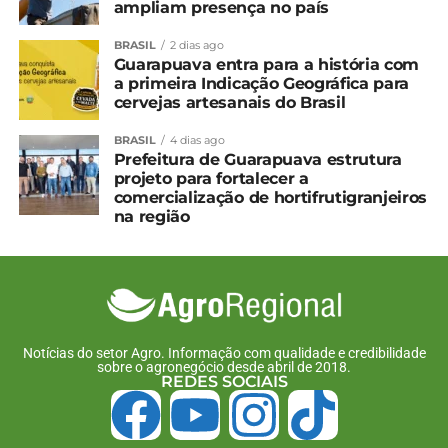
ampliam presença no país
Relacionado
BRASIL
2 dias ago
População ocupada no
Número de pessoas
Guarapuava entra para a história com
agronegócio no 1º
empregadas no agro
a primeira Indicação Geográfica para
trimestre é recorde
representa 26% do total
cervejas artesanais do Brasil
27 de junho, 2025
de trabalhadores do País
Em "Brasil"
30 de setembro, 2025
BRASIL
4 dias ago
Prefeitura de Guarapuava estrutura
Em "Brasil"
projeto para fortalecer a
Agronegócio empregou
comercialização de hortifrutigranjeiros
28,6 milhões de pessoas
na região
no 2° trimestre
8 de outubro, 2024
Em "Brasil"
TÓPICOS RELACIONADOS:
Notícias do setor Agro. Informação com qualidade e credibilidade
UP NEXT
sobre o agronegócio desde abril de 2018.
REDES SOCIAIS
Trigo: Preços seguem firmes no RS e em SP
NÃO PERCA
Negociação do tabaco segue sem acordo