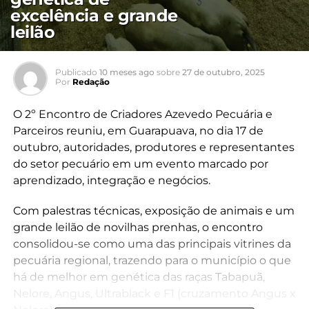
excelência e grande
leilão
Publicado
10 meses ago
sobre
27 de outubro, 2025
Por
Redação
O 2º Encontro de Criadores Azevedo Pecuária e
Parceiros reuniu, em Guarapuava, no dia 17 de
outubro, autoridades, produtores e representantes
do setor pecuário em um evento marcado por
aprendizado, integração e negócios.
Com palestras técnicas, exposição de animais e um
grande leilão de novilhas prenhas, o encontro
consolidou-se como uma das principais vitrines da
pecuária regional, trazendo para o município o que
há de melhor em genética das raças Tabapuã,
Nelore, Angus, Ultrablack e F1 (cruzamento Angus x