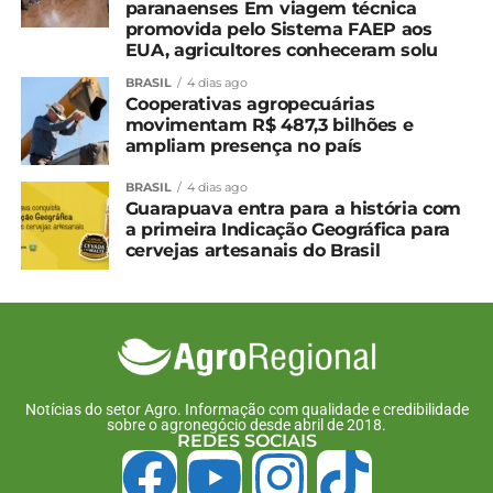
paranaenses Em viagem técnica
promovida pelo Sistema FAEP aos
EUA, agricultores conheceram solu
BRASIL
4 dias ago
Cooperativas agropecuárias
movimentam R$ 487,3 bilhões e
ampliam presença no país
BRASIL
4 dias ago
Palestras
Guarapuava entra para a história com
a primeira Indicação Geográfica para
A programação técnica do encontro trouxe
cervejas artesanais do Brasil
palestras que abordaram temas fundamentais para
o avanço da pecuária moderna. O especialista em
Nutrição Animal, doutor José Renato Silva
Gonçalves abriu as apresentações com o tema
“Qual o momento ideal para estação de monta?”,
destacando estratégias nutricionais e de manejo
Notícias do setor Agro. Informação com qualidade e credibilidade
para otimizar resultados reprodutivos.
sobre o agronegócio desde abril de 2018.
REDES SOCIAIS
Em seguida, Mateus Pivato, diretor executivo da