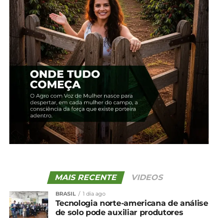
O evento também foi prestigiado por integrantes
da diretoria da Associação Brasileira de Angus,
como o presidente José Paulo Cairoli; o diretor do
Programa Carne Angus Certificada, Wilson
Brochmann e Mateus Pivato, diretor executivo da
entidade.
Durante a abertura, o anfitrião Lucas Azevedo
destacou a importância do encontro para o
fortalecimento do setor. “O objetivo é promover
junto aos nossos parceiros um evento que
agregue conhecimento, oportunidades e
conexões. É gratificante receber um grande
público e o reconhecimento de tantos amigos e
parceiros da pecuária”, afirmou.
MAIS RECENTE
VIDEOS
BRASIL
1 dia ago
Tecnologia norte-americana de análise
de solo pode auxiliar produtores