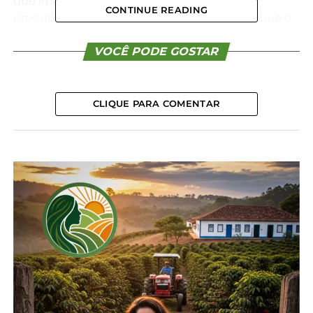
que impacta diretamente nos custos dos
CONTINUE READING
produtores e no bolso dos consumidores, já que o
valor da importação é repassado ao preço na
prateleira. A intenção é que o novo Centro de
VOCÊ PODE GOSTAR
Insumos para Diagnóstico Veterinário (CIV) do
Tecpar, que está em construção, se torne um polo
nacional de produção destes insumos.
CLIQUE PARA COMENTAR
Com o estudo, o instituto pretende definir
parâmetros de produção e de escalonamento
industrial da bactéria
Brucella spp
. Esse processo
marca a transição do nível laboratorial (bancada)
para a produção em larga escala. O Governo do
Estado está investindo R$ 5,6 milhões na aquisição
de novos equipamentos para o desenvolvimento
da pesquisa. O recurso é destinado ao Tecpar por
meio do Fundo Paraná, dotação orçamentária
administrada pela Secretaria da Ciência, Tecnologia
e Ensino Superior (Seti).