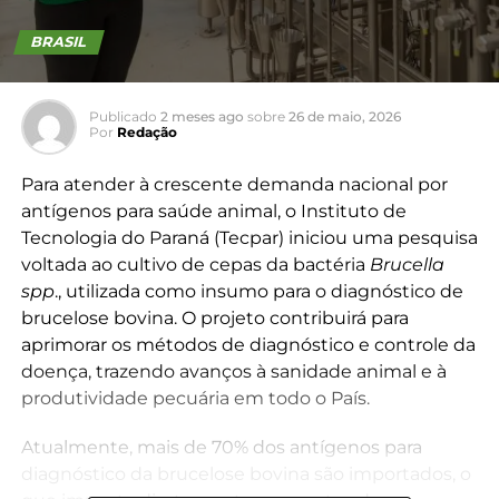
BRASIL
Publicado
2 meses ago
sobre
26 de maio, 2026
Por
Redação
Para atender à crescente demanda nacional por
antígenos para saúde animal, o Instituto de
Tecnologia do Paraná (Tecpar) iniciou uma pesquisa
voltada ao cultivo de cepas da bactéria
Brucella
spp
., utilizada como insumo para o diagnóstico de
brucelose bovina. O projeto contribuirá para
aprimorar os métodos de diagnóstico e controle da
doença, trazendo avanços à sanidade animal e à
produtividade pecuária em todo o País.
Atualmente, mais de 70% dos antígenos para
diagnóstico da brucelose bovina são importados, o