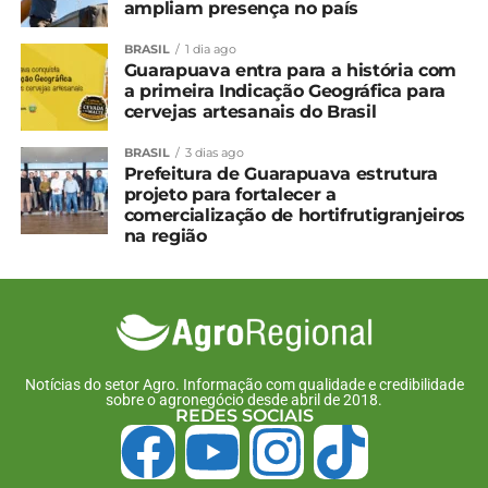
19 de janeiro, 2026
Em "Paraná"
ampliam presença no país
Em "Paraná"
BRASIL
1 dia ago
Propriedade de Cantagalo
Guarapuava entra para a história com
recebe certificado de
a primeira Indicação Geográfica para
status livre de Brucelose e
cervejas artesanais do Brasil
da Tuberculose
9 de abril, 2024
BRASIL
3 dias ago
Em "Cantagalo"
Prefeitura de Guarapuava estrutura
projeto para fortalecer a
comercialização de hortifrutigranjeiros
na região
TÓPICOS RELACIONADOS:
UP NEXT
Sistema FAEP pede que governo federal
aplique medidas antidumping no leite
importado
NÃO PERCA
Notícias do setor Agro. Informação com qualidade e credibilidade
Pesquisador da UEPG desenvolve semente
sobre o agronegócio desde abril de 2018.
REDES SOCIAIS
de abóbora que já nasce sem casca