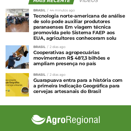
MAIS RECENTE
VIDEOS
BRASIL
44 minutos ago
Tecnologia norte-americana de análise
de solo pode auxiliar produtores
paranaenses Em viagem técnica
promovida pelo Sistema FAEP aos
EUA, agricultores conheceram solu
BRASIL
2 dias ago
Cooperativas agropecuárias
movimentam R$ 487,3 bilhões e
ampliam presença no país
BRASIL
2 dias ago
Guarapuava entra para a história com
a primeira Indicação Geográfica para
cervejas artesanais do Brasil