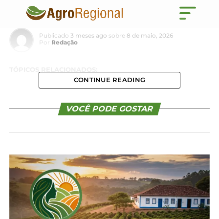
Sistema FAEP
Publicado
3 meses ago
sobre
8 de maio, 2026
Por
Redação
TÓPICOS RELACIONADOS:
CONTINUE READING
VOCÊ PODE GOSTAR