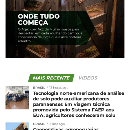
30 de maio, 2025
Post similar
TÓPICOS RELACIONADOS:
MAIS RECENTE
VIDEOS
BRASIL
13 horas ago
Tecnologia norte-americana de análise
de solo pode auxiliar produtores
paranaenses Em viagem técnica
promovida pelo Sistema FAEP aos
EUA, agricultores conheceram solu
BRASIL
3 dias ago
Cooperativas agropecuárias