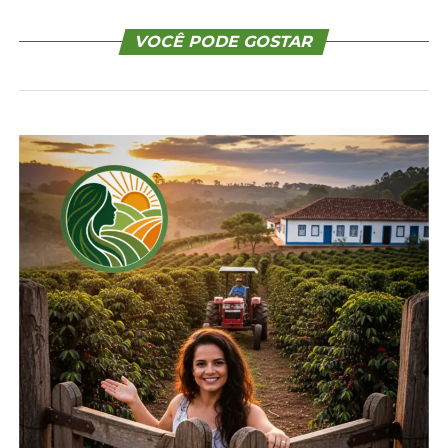
VOCÊ PODE GOSTAR
Relacionado
Encontro Regional de
Dia de Campo Afubra –
Associados da Afubra
Feijão de Alta
8 de julho, 2024
Performance
Post similar
30 de maio, 2025
Post similar
Safra de inverno no
Paraná