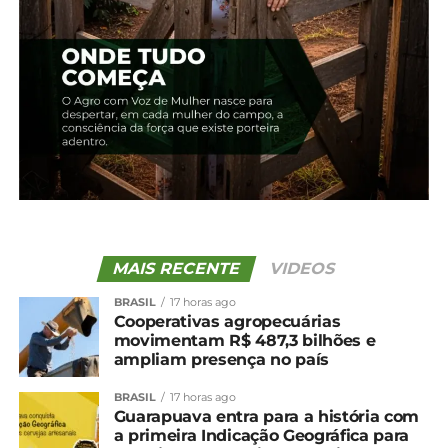
Produção de vinhos finos
está ganhando destaque
em Guarapuava
30 de maio, 2025
Post similar
TÓPICOS RELACIONADOS:
MAIS RECENTE
VIDEOS
BRASIL
17 horas ago
Cooperativas agropecuárias
movimentam R$ 487,3 bilhões e
ampliam presença no país
BRASIL
17 horas ago
Guarapuava entra para a história com
a primeira Indicação Geográfica para