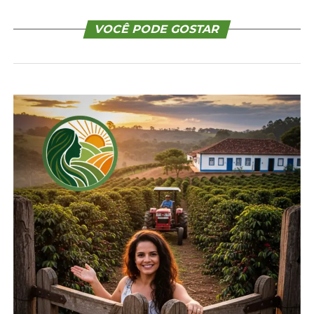
VOCÊ PODE GOSTAR
A post shared by AgroRegional (@agroregional)
Relacionado
Cresol Grandes Lagos
Cresol Grandes Lagos
PS/SP inaugura novo
PR/SP lança Plano Safra
Centro Administrativo
24/25
8 de julho, 2024
15 de julho, 2024
Post similar
Post similar