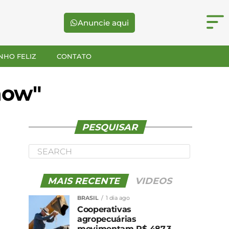
Anuncie aqui
NHO FELIZ
CONTATO
how"
PESQUISAR
MAIS RECENTE
VIDEOS
BRASIL
1 dia ago
Cooperativas
agropecuárias
movimentam R$ 487,3