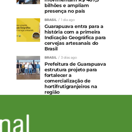
bilhões e ampliam
presença no país
BRASIL
1 dia ago
Guarapuava entra para a
história com a primeira
Indicação Geográfica para
cervejas artesanais do
Brasil
BRASIL
3 dias ago
Prefeitura de Guarapuava
estrutura projeto para
fortalecer a
comercialização de
hortifrutigranjeiros na
região