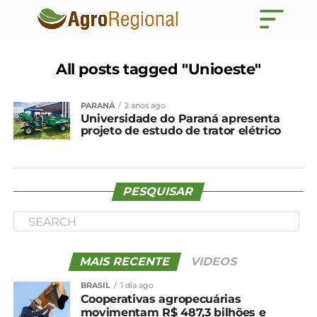
All posts tagged "Unioeste"
PARANÁ
2 anos ago
Universidade do Paraná apresenta
projeto de estudo de trator elétrico
PESQUISAR
MAIS RECENTE
VIDEOS
BRASIL
1 dia ago
Cooperativas agropecuárias
movimentam R$ 487,3 bilhões e