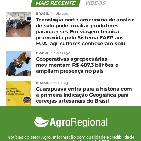
MAIS RECENTE
VIDEOS
BRASIL
1 dia ago
Tecnologia norte-americana de análise
de solo pode auxiliar produtores
paranaenses Em viagem técnica
promovida pelo Sistema FAEP aos
EUA, agricultores conheceram solu
BRASIL
3 dias ago
Cooperativas agropecuárias
movimentam R$ 487,3 bilhões e
ampliam presença no país
BRASIL
3 dias ago
Guarapuava entra para a história com
a primeira Indicação Geográfica para
cervejas artesanais do Brasil
Notícias do setor Agro. Informação com qualidade e credibilidade