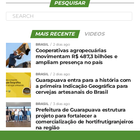
PESQUISAR
MAIS RECENTE
VIDEOS
BRASIL
2 dias ago
Cooperativas agropecuárias
movimentam R$ 487,3 bilhões e
ampliam presença no país
BRASIL
2 dias ago
Guarapuava entra para a história com
a primeira Indicação Geográfica para
cervejas artesanais do Brasil
BRASIL
3 dias ago
Prefeitura de Guarapuava estrutura
projeto para fortalecer a
comercialização de hortifrutigranjeiros
na região