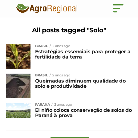
All posts tagged "Solo"
BRASIL
2 anos ago
Estratégias essenciais para proteger a
fertilidade da terra
BRASIL
2 anos ago
Queimadas diminuem qualidade do
solo e produtividade
PARANÁ
3 anos ago
El niño coloca conservação de solos do
Paraná à prova