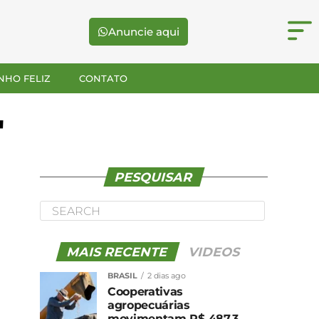
Anuncie aqui
NHO FELIZ
CONTATO
"
PESQUISAR
MAIS RECENTE
VIDEOS
BRASIL
2 dias ago
Cooperativas
agropecuárias
movimentam R$ 487,3