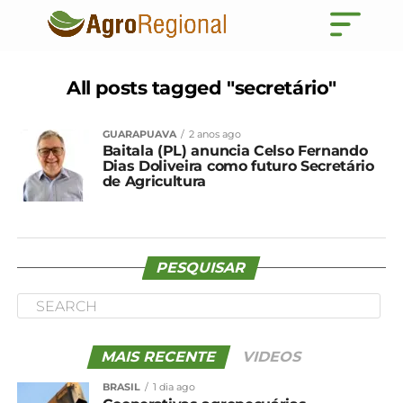
All posts tagged "secretário"
GUARAPUAVA
2 anos ago
Baitala (PL) anuncia Celso Fernando
Dias Doliveira como futuro Secretário
de Agricultura
PESQUISAR
MAIS RECENTE
VIDEOS
BRASIL
1 dia ago