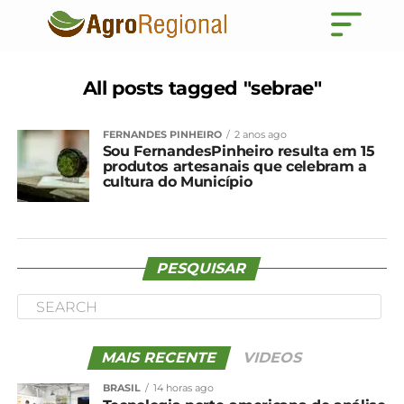
All posts tagged "sebrae"
FERNANDES PINHEIRO
2 anos ago
Sou FernandesPinheiro resulta em 15
produtos artesanais que celebram a
cultura do Município
PESQUISAR
MAIS RECENTE
VIDEOS
BRASIL
14 horas ago