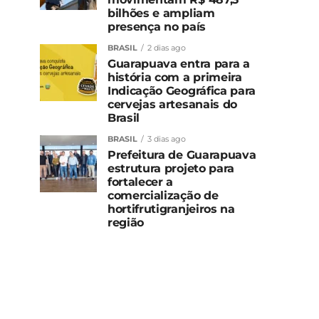
bilhões e ampliam
presença no país
BRASIL
2 dias ago
Guarapuava entra para a
história com a primeira
Indicação Geográfica para
cervejas artesanais do
Brasil
BRASIL
3 dias ago
Prefeitura de Guarapuava
estrutura projeto para
fortalecer a
comercialização de
hortifrutigranjeiros na
região