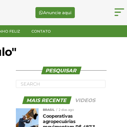
Anuncie aqui
NHO FELIZ
CONTATO
lo"
PESQUISAR
MAIS RECENTE
VIDEOS
BRASIL
2 dias ago
Cooperativas
agropecuárias
movimentam R$ 487,3