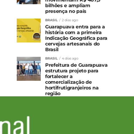
bilhões e ampliam
presença no país
BRASIL
2 dias ago
Guarapuava entra para a
história com a primeira
Indicação Geográfica para
cervejas artesanais do
Brasil
BRASIL
4 dias ago
Prefeitura de Guarapuava
estrutura projeto para
fortalecer a
comercialização de
hortifrutigranjeiros na
região