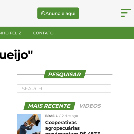
Anuncie aqui
NHO FELIZ
CONTATO
ueijo"
PESQUISAR
MAIS RECENTE
VIDEOS
BRASIL
2 dias ago
Cooperativas
agropecuárias
movimentam R$ 487,3