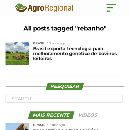
All posts tagged "rebanho"
BRASIL
2 anos ago
Brasil exporta tecnologia para
melhoramento genético de bovinos
leiteiros
PESQUISAR
MAIS RECENTE
VIDEOS
BRASIL
2 dias ago