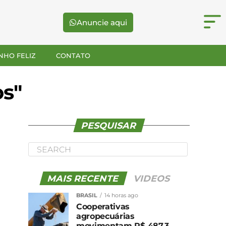
Anuncie aqui
NHO FELIZ
CONTATO
os"
PESQUISAR
MAIS RECENTE
VIDEOS
BRASIL
14 horas ago
Cooperativas
agropecuárias
movimentam R$ 487,3