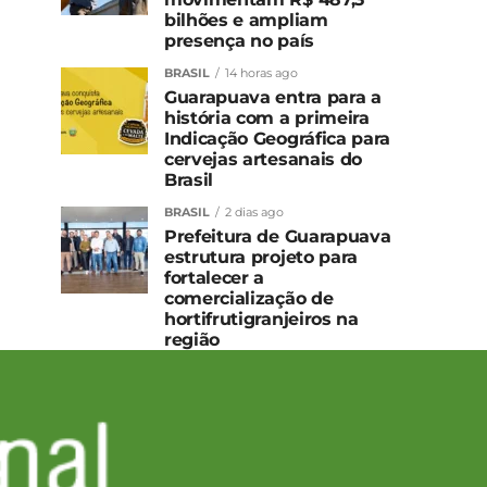
bilhões e ampliam
presença no país
BRASIL
14 horas ago
Guarapuava entra para a
história com a primeira
Indicação Geográfica para
cervejas artesanais do
Brasil
BRASIL
2 dias ago
Prefeitura de Guarapuava
estrutura projeto para
fortalecer a
comercialização de
hortifrutigranjeiros na
região