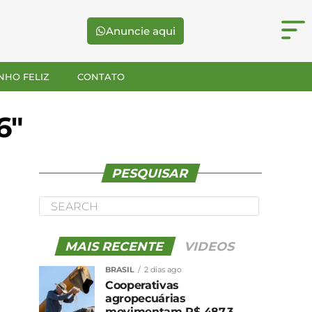
Anuncie aqui
NHO FELIZ
CONTATO
6"
PESQUISAR
MAIS RECENTE
VIDEOS
BRASIL
2 dias ago
Cooperativas
agropecuárias
movimentam R$ 487,3