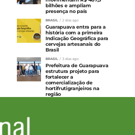
bilhões e ampliam
presença no país
BRASIL
2 dias ago
Guarapuava entra para a
história com a primeira
Indicação Geográfica para
cervejas artesanais do
Brasil
BRASIL
3 dias ago
Prefeitura de Guarapuava
estrutura projeto para
fortalecer a
comercialização de
hortifrutigranjeiros na
região