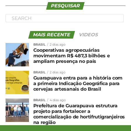
PESQUISAR
MAIS RECENTE
VIDEOS
BRASIL
2 dias ago
Cooperativas agropecuárias
movimentam R$ 487,3 bilhões e
ampliam presença no país
BRASIL
2 dias ago
Guarapuava entra para a história com
a primeira Indicação Geográfica para
cervejas artesanais do Brasil
BRASIL
4 dias ago
Prefeitura de Guarapuava estrutura
projeto para fortalecer a
comercialização de hortifrutigranjeiros
na região