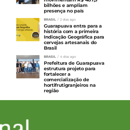
bilhões e ampliam
presença no país
BRASIL
2 dias ago
Guarapuava entra para a
história com a primeira
Indicação Geográfica para
cervejas artesanais do
Brasil
BRASIL
4 dias ago
Prefeitura de Guarapuava
estrutura projeto para
fortalecer a
comercialização de
hortifrutigranjeiros na
região