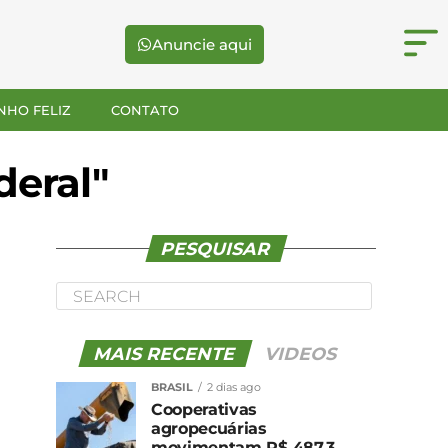
Anuncie aqui
NHO FELIZ
CONTATO
deral"
PESQUISAR
MAIS RECENTE
VIDEOS
BRASIL
2 dias ago
Cooperativas
agropecuárias
movimentam R$ 487,3