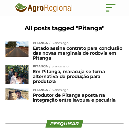
All posts tagged "Pitanga"
PITANGA
3 anos ago
Estado assina contrato para conclusão
das novas marginais de rodovia em
Pitanga
PITANGA
3 anos ago
Em Pitanga, maracujá se torna
alternativa de produção para
produtora
PITANGA
3 anos ago
Produtor de Pitanga aposta na
integração entre lavoura e pecuária
PESQUISAR