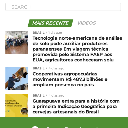
MAIS RECENTE
VIDEOS
BRASIL
1 dia ago
Tecnologia norte-americana de análise
de solo pode auxiliar produtores
paranaenses Em viagem técnica
promovida pelo Sistema FAEP aos
EUA, agricultores conheceram solu
BRASIL
4 dias ago
Cooperativas agropecuárias
movimentam R$ 487,3 bilhões e
ampliam presença no país
BRASIL
4 dias ago
Guarapuava entra para a história com
a primeira Indicação Geográfica para
cervejas artesanais do Brasil