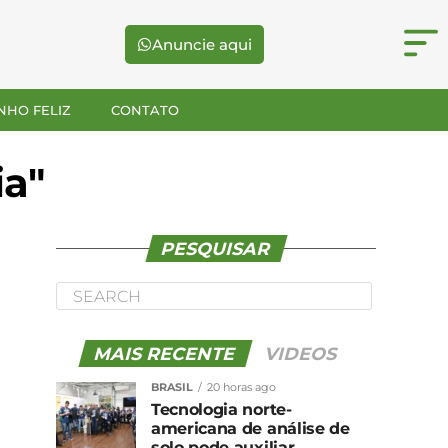
Anuncie aqui
NHO FELIZ
CONTATO
ia"
PESQUISAR
MAIS RECENTE
VIDEOS
BRASIL
20 horas ago
Tecnologia norte-
americana de análise de
solo pode auxiliar