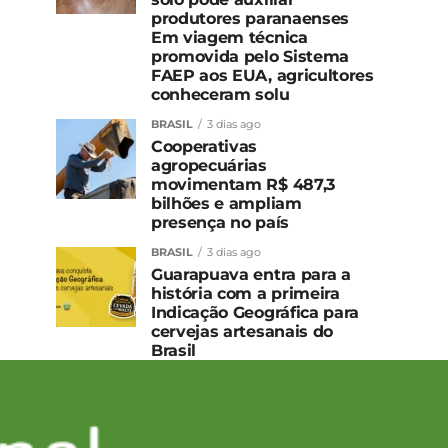
produtores paranaenses
Em viagem técnica
promovida pelo Sistema
FAEP aos EUA, agricultores
conheceram solu
BRASIL
3 dias ago
Cooperativas
agropecuárias
movimentam R$ 487,3
bilhões e ampliam
presença no país
BRASIL
3 dias ago
Guarapuava entra para a
história com a primeira
Indicação Geográfica para
cervejas artesanais do
Brasil