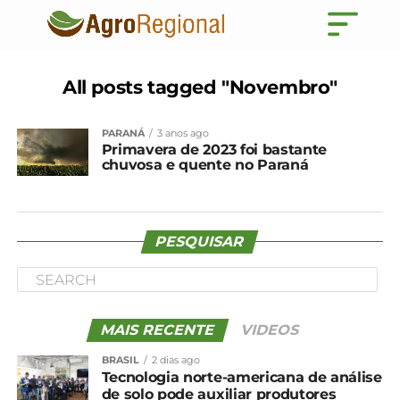
All posts tagged "Novembro"
PARANÁ
3 anos ago
Primavera de 2023 foi bastante
chuvosa e quente no Paraná
PESQUISAR
MAIS RECENTE
VIDEOS
BRASIL
2 dias ago
Tecnologia norte-americana de análise
de solo pode auxiliar produtores