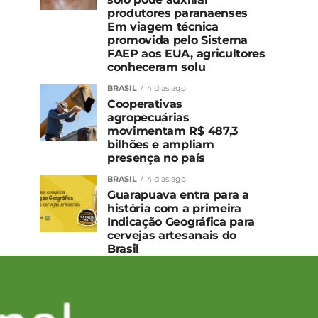
produtores paranaenses
Em viagem técnica
promovida pelo Sistema
FAEP aos EUA, agricultores
conheceram solu
BRASIL
4 dias ago
Cooperativas
agropecuárias
movimentam R$ 487,3
bilhões e ampliam
presença no país
BRASIL
4 dias ago
Guarapuava entra para a
história com a primeira
Indicação Geográfica para
cervejas artesanais do
Brasil