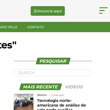
Anuncie aqui
NHO FELIZ
CONTATO
tes"
PESQUISAR
MAIS RECENTE
VIDEOS
BRASIL
2 dias ago
Tecnologia norte-
americana de análise de
solo pode auxiliar