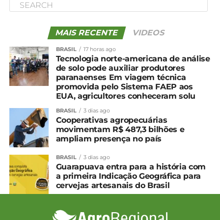
MAIS RECENTE
VIDEOS
BRASIL
17 horas ago
Tecnologia norte-americana de análise
de solo pode auxiliar produtores
paranaenses Em viagem técnica
promovida pelo Sistema FAEP aos
EUA, agricultores conheceram solu
BRASIL
3 dias ago
Cooperativas agropecuárias
movimentam R$ 487,3 bilhões e
ampliam presença no país
BRASIL
3 dias ago
Guarapuava entra para a história com
a primeira Indicação Geográfica para
cervejas artesanais do Brasil