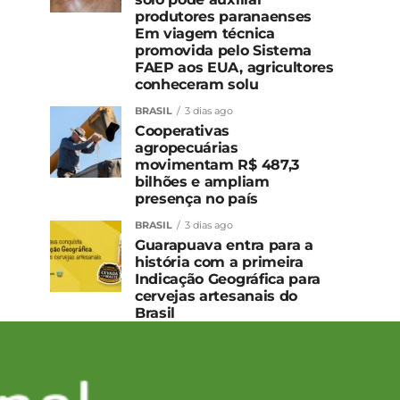
produtores paranaenses
Em viagem técnica
promovida pelo Sistema
FAEP aos EUA, agricultores
conheceram solu
BRASIL
3 dias ago
Cooperativas
agropecuárias
movimentam R$ 487,3
bilhões e ampliam
presença no país
BRASIL
3 dias ago
Guarapuava entra para a
história com a primeira
Indicação Geográfica para
cervejas artesanais do
Brasil