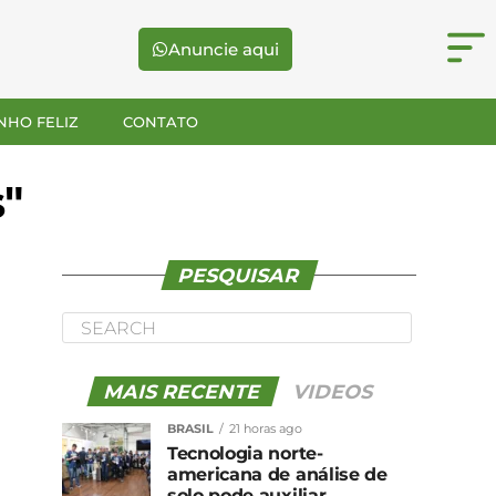
Anuncie aqui
NHO FELIZ
CONTATO
s"
PESQUISAR
MAIS RECENTE
VIDEOS
BRASIL
21 horas ago
Tecnologia norte-
americana de análise de
solo pode auxiliar