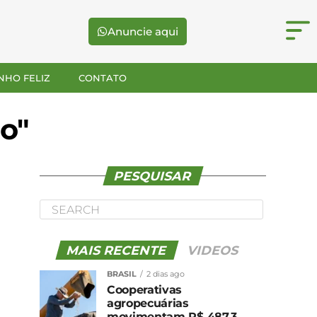
Anuncie aqui
NHO FELIZ
CONTATO
ão"
PESQUISAR
MAIS RECENTE
VIDEOS
BRASIL
2 dias ago
Cooperativas
agropecuárias
movimentam R$ 487,3