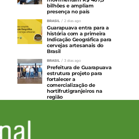
bilhões e ampliam
presença no país
BRASIL
2 dias ago
Guarapuava entra para a
história com a primeira
Indicação Geográfica para
cervejas artesanais do
Brasil
BRASIL
3 dias ago
Prefeitura de Guarapuava
estrutura projeto para
fortalecer a
comercialização de
hortifrutigranjeiros na
região