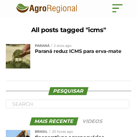
All posts tagged "icms"
PARANÁ
2 anos ago
Paraná reduz ICMS para erva-mate
PESQUISAR
MAIS RECENTE
VIDEOS
BRASIL
20 horas ago