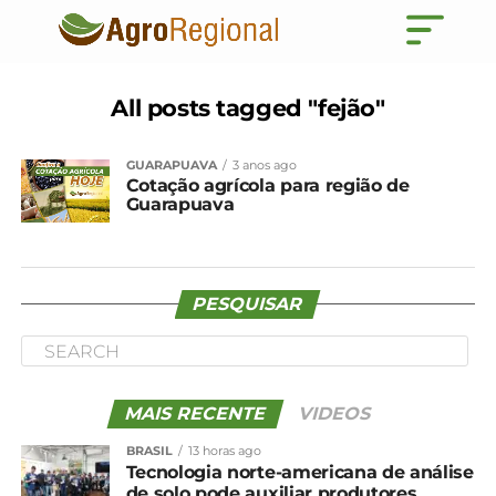
All posts tagged "fejão"
GUARAPUAVA
3 anos ago
Cotação agrícola para região de
Guarapuava
PESQUISAR
MAIS RECENTE
VIDEOS
BRASIL
13 horas ago
Tecnologia norte-americana de análise
de solo pode auxiliar produtores