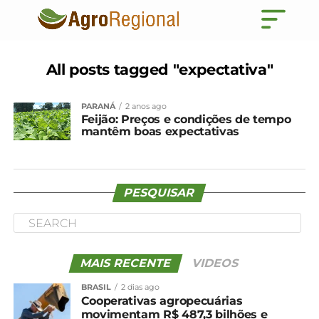
All posts tagged "expectativa"
PARANÁ
2 anos ago
Feijão: Preços e condições de tempo
mantêm boas expectativas
PESQUISAR
MAIS RECENTE
VIDEOS
BRASIL
2 dias ago
Cooperativas agropecuárias
movimentam R$ 487,3 bilhões e