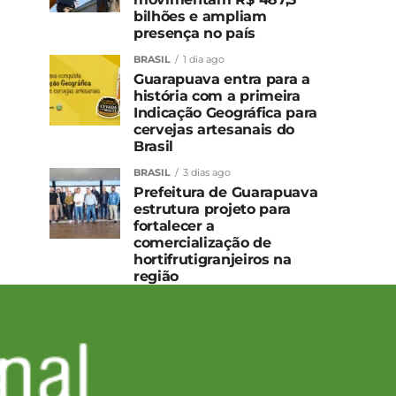
bilhões e ampliam
presença no país
BRASIL
1 dia ago
Guarapuava entra para a
história com a primeira
Indicação Geográfica para
cervejas artesanais do
Brasil
BRASIL
3 dias ago
Prefeitura de Guarapuava
estrutura projeto para
fortalecer a
comercialização de
hortifrutigranjeiros na
região