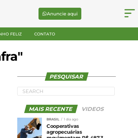
Anuncie aqui
NHO FELIZ
CONTATO
fra"
PESQUISAR
MAIS RECENTE
VIDEOS
BRASIL
1 dia ago
Cooperativas
agropecuárias
movimentam R$ 487,3