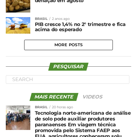
deflação em agosto
BRASIL
2 anos ago
PIB cresce 1,4% no 2° trimestre e fica
acima do esperado
MORE POSTS
PESQUISAR
MAIS RECENTE
VIDEOS
BRASIL
20 horas ago
Tecnologia norte-americana de análise
de solo pode auxiliar produtores
paranaenses Em viagem técnica
promovida pelo Sistema FAEP aos
EUA, agricultores conheceram solu