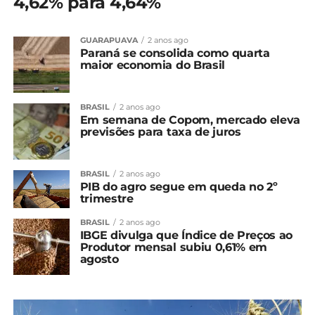
4,62% para 4,64%
GUARAPUAVA
2 anos ago
Paraná se consolida como quarta
maior economia do Brasil
BRASIL
2 anos ago
Em semana de Copom, mercado eleva
previsões para taxa de juros
BRASIL
2 anos ago
PIB do agro segue em queda no 2º
trimestre
BRASIL
2 anos ago
IBGE divulga que Índice de Preços ao
Produtor mensal subiu 0,61% em
agosto