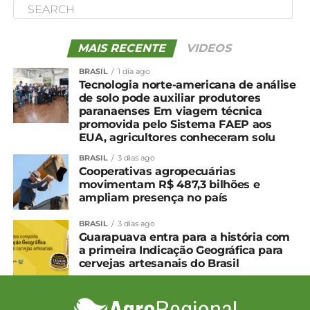
MAIS RECENTE
VIDEOS
BRASIL
1 dia ago
Tecnologia norte-americana de análise
de solo pode auxiliar produtores
paranaenses Em viagem técnica
promovida pelo Sistema FAEP aos
EUA, agricultores conheceram solu
BRASIL
3 dias ago
Cooperativas agropecuárias
movimentam R$ 487,3 bilhões e
ampliam presença no país
BRASIL
3 dias ago
Guarapuava entra para a história com
a primeira Indicação Geográfica para
cervejas artesanais do Brasil