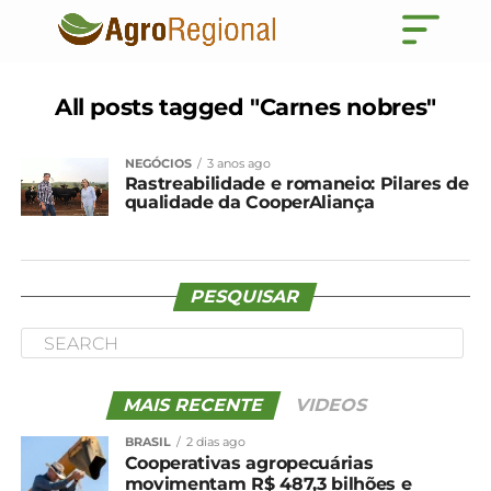
All posts tagged "Carnes nobres"
NEGÓCIOS
3 anos ago
Rastreabilidade e romaneio: Pilares de
qualidade da CooperAliança
PESQUISAR
MAIS RECENTE
VIDEOS
BRASIL
2 dias ago
Cooperativas agropecuárias
movimentam R$ 487,3 bilhões e