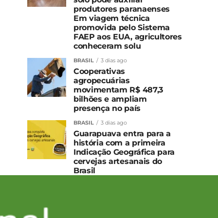
produtores paranaenses
Em viagem técnica
promovida pelo Sistema
FAEP aos EUA, agricultores
conheceram solu
BRASIL
3 dias ago
Cooperativas
agropecuárias
movimentam R$ 487,3
bilhões e ampliam
presença no país
BRASIL
3 dias ago
Guarapuava entra para a
história com a primeira
Indicação Geográfica para
cervejas artesanais do
Brasil