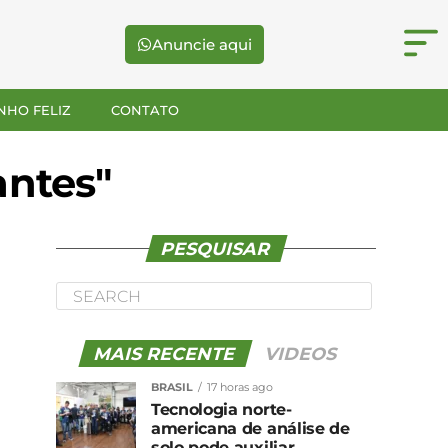
Anuncie aqui
NHO FELIZ
CONTATO
antes"
PESQUISAR
MAIS RECENTE
VIDEOS
BRASIL
17 horas ago
Tecnologia norte-
americana de análise de
solo pode auxiliar