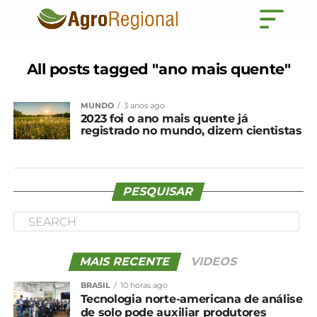
All posts tagged "ano mais quente"
MUNDO
3 anos ago
2023 foi o ano mais quente já
registrado no mundo, dizem cientistas
PESQUISAR
MAIS RECENTE
VIDEOS
BRASIL
10 horas ago
Tecnologia norte-americana de análise
de solo pode auxiliar produtores