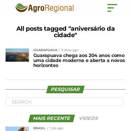
All posts tagged "aniversário da
cidade"
GUARAPUAVA
3 anos ago
Guarapuava chega aos 204 anos como
uma cidade moderna e aberta a novos
horizontes
PESQUISAR
MAIS RECENTE
VIDEOS
BRASIL
1 dia ago