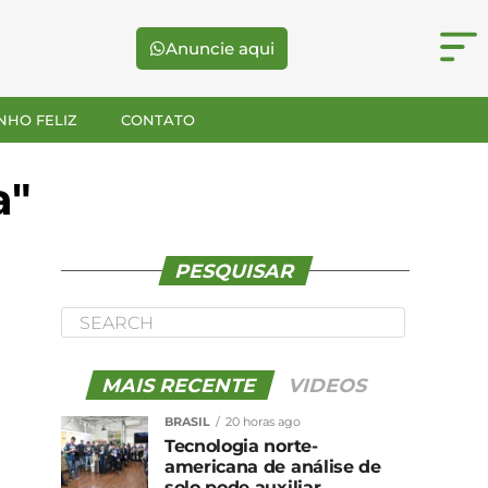
Anuncie aqui
NHO FELIZ
CONTATO
a"
PESQUISAR
MAIS RECENTE
VIDEOS
BRASIL
20 horas ago
Tecnologia norte-
americana de análise de
solo pode auxiliar