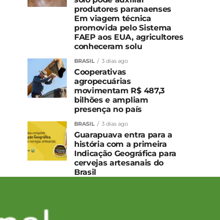
produtores paranaenses
Em viagem técnica
promovida pelo Sistema
FAEP aos EUA, agricultores
conheceram solu
BRASIL
3 dias ago
Cooperativas
agropecuárias
movimentam R$ 487,3
bilhões e ampliam
presença no país
BRASIL
3 dias ago
Guarapuava entra para a
história com a primeira
Indicação Geográfica para
cervejas artesanais do
Brasil