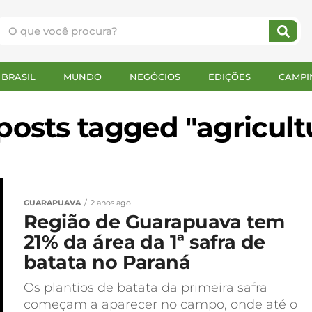
BRASIL
MUNDO
NEGÓCIOS
EDIÇÕES
CAMPI
 posts tagged "agricult
GUARAPUAVA
2 anos ago
Região de Guarapuava tem
21% da área da 1ª safra de
batata no Paraná
Os plantios de batata da primeira safra
começam a aparecer no campo, onde até o