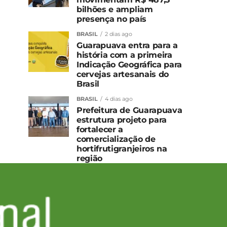
bilhões e ampliam
presença no país
BRASIL
2 dias ago
Guarapuava entra para a
história com a primeira
Indicação Geográfica para
cervejas artesanais do
Brasil
BRASIL
4 dias ago
Prefeitura de Guarapuava
estrutura projeto para
fortalecer a
comercialização de
hortifrutigranjeiros na
região