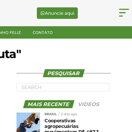
Anuncie aqui
NHO FELIZ
CONTATO
uta"
PESQUISAR
MAIS RECENTE
VIDEOS
BRASIL
2 dias ago
Cooperativas
agropecuárias
movimentam R$ 487,3