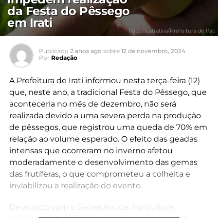
da Festa do Pêssego
em Irati
Foto: Ilustrativa/Prefeitura de Irati
Publicado
2 anos ago
sobre
12 de novembro, 2024
Por
Redação
A Prefeitura de Irati informou nesta terça-feira (12)
que, neste ano, a tradicional Festa do Pêssego, que
aconteceria no mês de dezembro, não será
realizada devido a uma severa perda na produção
de pêssegos, que registrou uma queda de 70% em
relação ao volume esperado. O efeito das geadas
intensas que ocorreram no inverno afetou
moderadamente o desenvolvimento das gemas
das frutíferas, o que comprometeu a colheita e
inviabilizou a realização do evento.
De acordo com o Secretário de Agricultura,