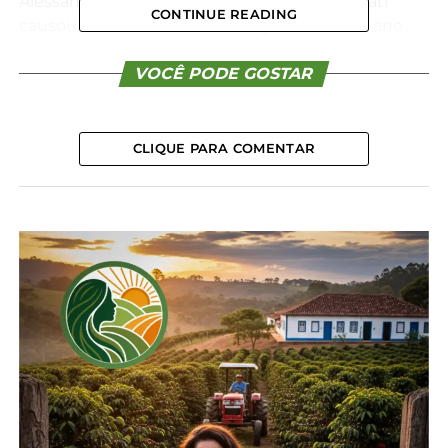
Alessandro Trybek, o cenário climático em Irati
CONTINUE READING
causou danos irreparáveis. “As geadas desse ano
foram muito intensas e afetaram diretamente a
formação das gemas, que são essenciais para o
VOCÊ PODE GOSTAR
desenvolvimento dos frutos. Esse processo afeta
diretamente a quantidade e desenvolvimento dos
pêssegos, limitando o volume disponível para a
CLIQUE PARA COMENTAR
colheita e para a realização da Festa do Pêssego”,
esclarece o secretário.
Como alternativa, a Prefeitura disponibilizou um
espaço para que os pêssegos sejam
comercializados a partir do dia 18 de novembro na
Feira do Produtor Iratiense.
Mudas
A Secretaria Municipal de Agropecuária e
Abastecimento de Irati anunciou que neste ano irá
realizar uma enxertia de 1.600 mudas de porta-