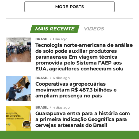
MORE POSTS
MAIS RECENTE
VIDEOS
BRASIL
1 dia ago
Tecnologia norte-americana de análise
de solo pode auxiliar produtores
paranaenses Em viagem técnica
promovida pelo Sistema FAEP aos
EUA, agricultores conheceram solu
BRASIL
4 dias ago
Cooperativas agropecuárias
movimentam R$ 487,3 bilhões e
ampliam presença no país
BRASIL
4 dias ago
Guarapuava entra para a história com
a primeira Indicação Geográfica para
cervejas artesanais do Brasil