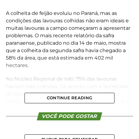
A colheita de feijão evoluiu no Paraná, mas as
condições das lavouras colhidas não eram ideais e
muitas lavouras a campo começaram a apresentar
problemas. O mais recente relatório da safra
paranaense, publicado no dia 14 de maio, mostra
que a colheita da segunda safra havia chegado a
58% da área, que está estimada em 402 mil
hectares.
No Núcleo Regional de Irati, 75% das lavouras
haviam sido colhidas. De acordo com a Secretaria
de Estado da Agricultura e do Abastecimento
CONTINUE READING
(Seab), a área na regional é de 15.000 hectares, e a
produção estimada é de 28.312 toneladas.
VOCÊ PODE GOSTAR
Em relação às lavouras que ainda estão a campo na
Regional de Irati, as condições se mantinham sem
muita alteração nas três últimas semanas, com