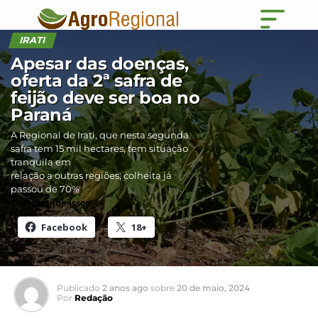
IRATI
Apesar das doenças,
oferta da 2ª safra de
feijão deve ser boa no
Paraná
A Regional de Irati, que nesta segunda
safra tem 15 mil hectares, tem situação
tranquila em
relação a outras regiões; colheita já
passou de 70%
Compartilhe isso:
Facebook
18+
Publicado
2 anos ago
sobre
20 de maio, 2024
Por
Redação