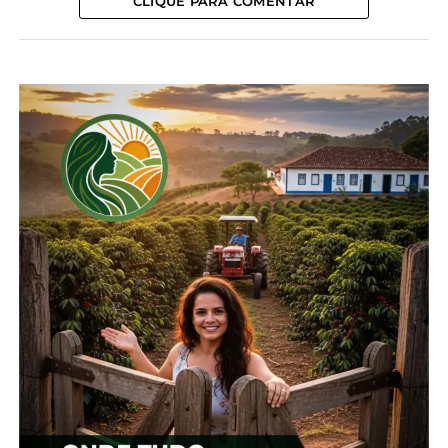
CLIQUE PARA COMENTAR
90% em boas condições, 7% com situação mediana
e 3% ruim. Comparado a outras regiões do estado,
as lavouras de região de Irati tem uma situação
favorável.
De acordo com o engenheiro agrônomo da Seab,
Carlos Hugo Godinho, a produção da 1ª safra é um
pouco menor do que a do ano passado, tanto pelo
recuo de área, quanto de produtividade, gerando
uma valorização muito grande dos preços e
estimulando o plantio da segunda safra. “Para a
segunda safra, a situação mudou bastante. A nossa
estimativa de área foi 36% superior à da segunda
safra do ano passado. E, com isso, a gente tinha a
chance, em abril, na nossa última avaliação de
produção, de produzir 174 mil toneladas. Apesar
disso, o que a gente observou agora nesses
últimos tempos, foram problemas, tanto de
doenças, quanto de excesso de chuvas no